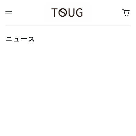
0
メ
個
ニ
の
ュ
ア
ー
イ
ニュース
テ
ム