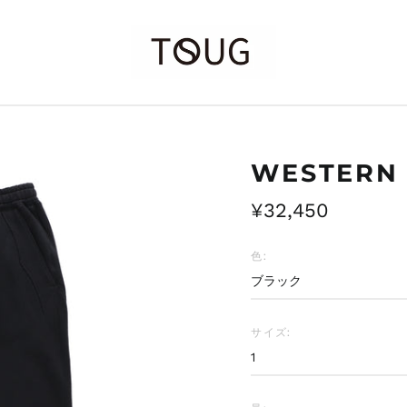
WESTERN
通
¥32,450
常
価
色:
格
サイズ: